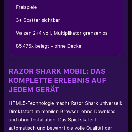
Freispiele
3+ Scatter sichtbar
Walzen 2+4 voll, Multiplikator grenzenlos
85.475x belegt – ohne Deckel
RAZOR SHARK MOBIL: DAS
KOMPLETTE ERLEBNIS AUF
JEDEM GERÄT
HTML5-Technologie macht Razor Shark universell:
Direktstart im mobilen Browser, ohne Download
und ohne Installation. Das Spiel skaliert
automatisch und bewahrt die volle Qualität der