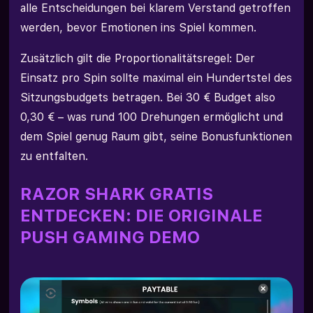
alle Entscheidungen bei klarem Verstand getroffen
werden, bevor Emotionen ins Spiel kommen.
Zusätzlich gilt die Proportionalitätsregel: Der
Einsatz pro Spin sollte maximal ein Hundertstel des
Sitzungsbudgets betragen. Bei 30 € Budget also
0,30 € – was rund 100 Drehungen ermöglicht und
dem Spiel genug Raum gibt, seine Bonusfunktionen
zu entfalten.
RAZOR SHARK GRATIS
ENTDECKEN: DIE ORIGINALE
PUSH GAMING DEMO