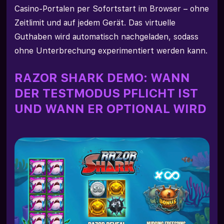
Casino-Portalen per Sofortstart im Browser – ohne
Zeitlimit und auf jedem Gerät. Das virtuelle
Guthaben wird automatisch nachgeladen, sodass
ohne Unterbrechung experimentiert werden kann.
RAZOR SHARK DEMO: WANN
DER TESTMODUS PFLICHT IST
UND WANN ER OPTIONAL WIRD