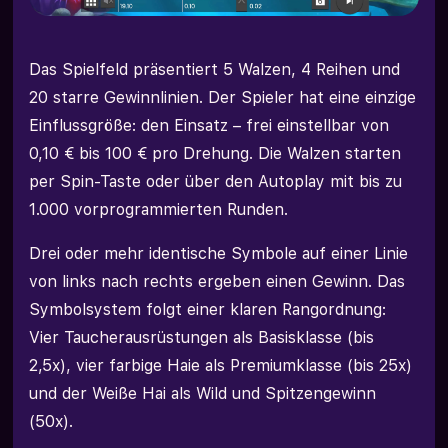
Das Spielfeld präsentiert 5 Walzen, 4 Reihen und
20 starre Gewinnlinien. Der Spieler hat eine einzige
Einflussgröße: den Einsatz – frei einstellbar von
0,10 € bis 100 € pro Drehung. Die Walzen starten
per Spin-Taste oder über den Autoplay mit bis zu
1.000 vorprogrammierten Runden.
Drei oder mehr identische Symbole auf einer Linie
von links nach rechts ergeben einen Gewinn. Das
Symbolsystem folgt einer klaren Rangordnung:
Vier Taucherausrüstungen als Basisklasse (bis
2,5x), vier farbige Haie als Premiumklasse (bis 25x)
und der Weiße Hai als Wild und Spitzengewinn
(50x).