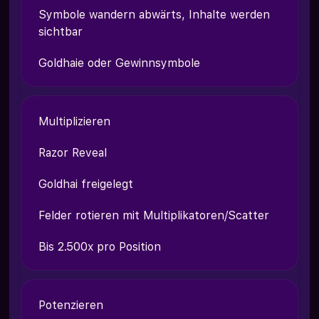
Symbole wandern abwärts, Inhalte werden
sichtbar
Goldhaie oder Gewinnsymbole
Multiplizieren
Razor Reveal
Goldhai freigelegt
Felder rotieren mit Multiplikatoren/Scatter
Bis 2.500x pro Position
Potenzieren