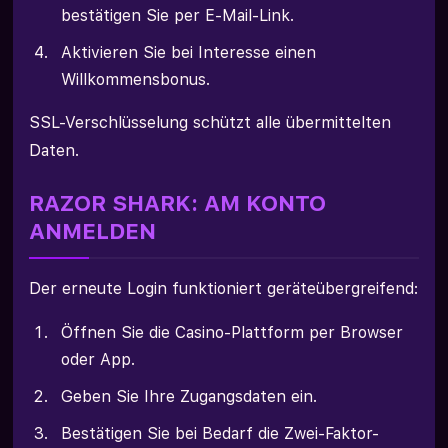
bestätigen Sie per E-Mail-Link.
Aktivieren Sie bei Interesse einen
Willkommensbonus.
SSL-Verschlüsselung schützt alle übermittelten
Daten.
RAZOR SHARK: AM KONTO
ANMELDEN
Der erneute Login funktioniert geräteübergreifend:
Öffnen Sie die Casino-Plattform per Browser
oder App.
Geben Sie Ihre Zugangsdaten ein.
Bestätigen Sie bei Bedarf die Zwei-Faktor-