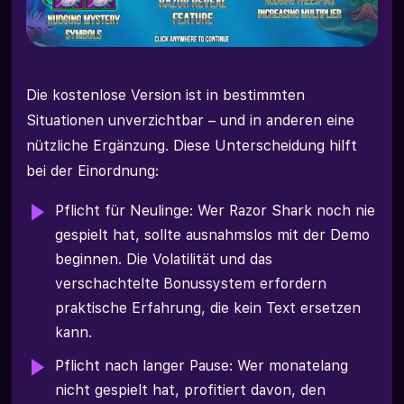
Die kostenlose Version ist in bestimmten
Situationen unverzichtbar – und in anderen eine
nützliche Ergänzung. Diese Unterscheidung hilft
bei der Einordnung:
Pflicht für Neulinge: Wer Razor Shark noch nie
gespielt hat, sollte ausnahmslos mit der Demo
beginnen. Die Volatilität und das
verschachtelte Bonussystem erfordern
praktische Erfahrung, die kein Text ersetzen
kann.
Pflicht nach langer Pause: Wer monatelang
nicht gespielt hat, profitiert davon, den