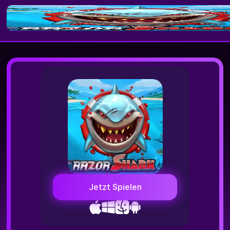
Jetzt Spielen