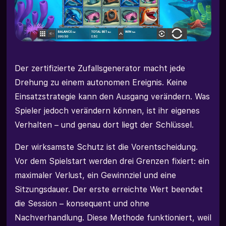
Der zertifizierte Zufallsgenerator macht jede
Drehung zu einem autonomen Ereignis. Keine
Einsatzstrategie kann den Ausgang verändern. Was
Spieler jedoch verändern können, ist ihr eigenes
Verhalten – und genau dort liegt der Schlüssel.
Der wirksamste Schutz ist die Vorentscheidung.
Vor dem Spielstart werden drei Grenzen fixiert: ein
maximaler Verlust, ein Gewinnziel und eine
Sitzungsdauer. Der erste erreichte Wert beendet
die Session – konsequent und ohne
Nachverhandlung. Diese Methode funktioniert, weil