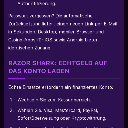
Authentifizierung.
Passwort vergessen? Die automatische
Zurücksetzung liefert einen neuen Link per E-Mail
in Sekunden. Desktop, mobiler Browser und
Casino-Apps für iOS sowie Android bieten
identischen Zugang.
RAZOR SHARK: ECHTGELD AUF
DAS KONTO LADEN
Echte Einsätze erfordern ein finanziertes Konto:
Wechseln Sie zum Kassenbereich.
Wählen Sie: Visa, Mastercard, PayPal,
Sofortüberweisung oder Kryptowährung.