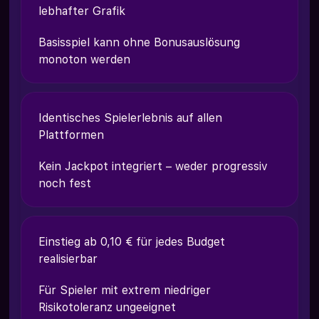
lebhafter Grafik
Basisspiel kann ohne Bonusauslösung
monoton werden
Identisches Spielerlebnis auf allen
Plattformen
Kein Jackpot integriert – weder progressiv
noch fest
Einstieg ab 0,10 € für jedes Budget
realisierbar
Für Spieler mit extrem niedriger
Risikotoleranz ungeeignet