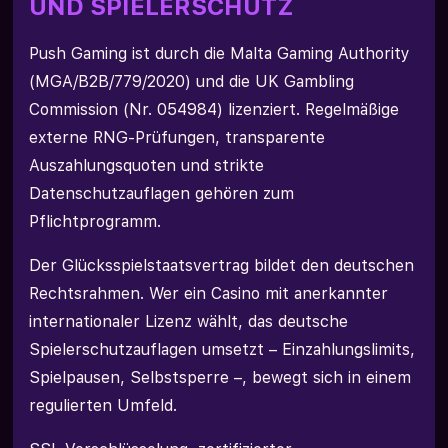
UND SPIELERSCHUTZ
Push Gaming ist durch die Malta Gaming Authority
(MGA/B2B/779/2020) und die UK Gambling
Commission (Nr. 054984) lizenziert. Regelmäßige
externe RNG-Prüfungen, transparente
Auszahlungsquoten und strikte
Datenschutzauflagen gehören zum
Pflichtprogramm.
Der Glücksspielstaatsvertrag bildet den deutschen
Rechtsrahmen. Wer ein Casino mit anerkannter
internationaler Lizenz wählt, das deutsche
Spielerschutzauflagen umsetzt – Einzahlungslimits,
Spielpausen, Selbstsperre –, bewegt sich in einem
regulierten Umfeld.