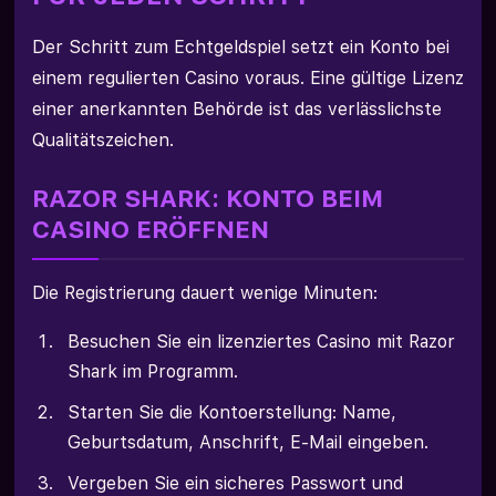
Der Schritt zum Echtgeldspiel setzt ein Konto bei
einem regulierten Casino voraus. Eine gültige Lizenz
einer anerkannten Behörde ist das verlässlichste
Qualitätszeichen.
RAZOR SHARK: KONTO BEIM
CASINO ERÖFFNEN
Die Registrierung dauert wenige Minuten:
Besuchen Sie ein lizenziertes Casino mit Razor
Shark im Programm.
Starten Sie die Kontoerstellung: Name,
Geburtsdatum, Anschrift, E-Mail eingeben.
Vergeben Sie ein sicheres Passwort und