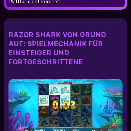
Plattform unterordnet.
RAZOR SHARK VON GRUND
AUF: SPIELMECHANIK FÜR
EINSTEIGER UND
FORTGESCHRITTENE