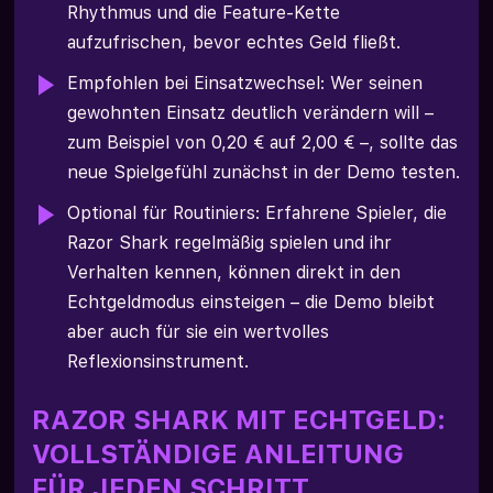
Rhythmus und die Feature-Kette
aufzufrischen, bevor echtes Geld fließt.
Empfohlen bei Einsatzwechsel: Wer seinen
gewohnten Einsatz deutlich verändern will –
zum Beispiel von 0,20 € auf 2,00 € –, sollte das
neue Spielgefühl zunächst in der Demo testen.
Optional für Routiniers: Erfahrene Spieler, die
Razor Shark regelmäßig spielen und ihr
Verhalten kennen, können direkt in den
Echtgeldmodus einsteigen – die Demo bleibt
aber auch für sie ein wertvolles
Reflexionsinstrument.
RAZOR SHARK MIT ECHTGELD:
VOLLSTÄNDIGE ANLEITUNG
FÜR JEDEN SCHRITT