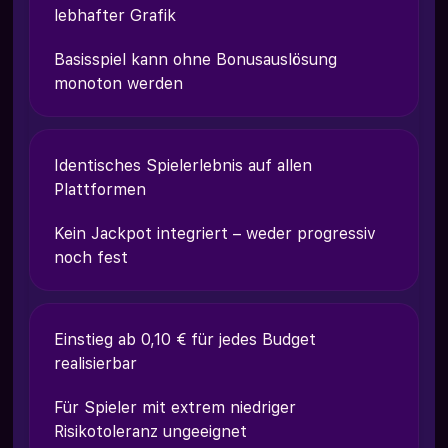
lebhafter Grafik
Basisspiel kann ohne Bonusauslösung
monoton werden
Identisches Spielerlebnis auf allen
Plattformen
Kein Jackpot integriert – weder progressiv
noch fest
Einstieg ab 0,10 € für jedes Budget
realisierbar
Für Spieler mit extrem niedriger
Risikotoleranz ungeeignet