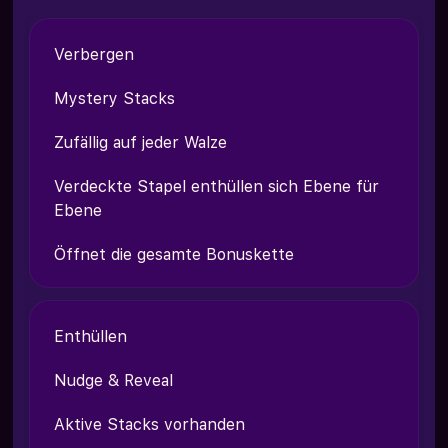
Verbergen
Mystery Stacks
Zufällig auf jeder Walze
Verdeckte Stapel enthüllen sich Ebene für
Ebene
Öffnet die gesamte Bonuskette
Enthüllen
Nudge & Reveal
Aktive Stacks vorhanden