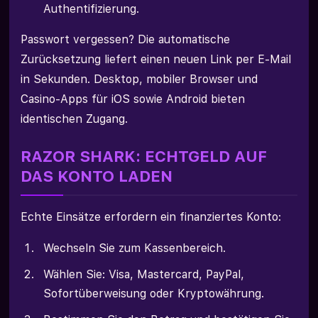
Authentifizierung.
Passwort vergessen? Die automatische
Zurücksetzung liefert einen neuen Link per E-Mail
in Sekunden. Desktop, mobiler Browser und
Casino-Apps für iOS sowie Android bieten
identischen Zugang.
RAZOR SHARK: ECHTGELD AUF
DAS KONTO LADEN
Echte Einsätze erfordern ein finanziertes Konto:
Wechseln Sie zum Kassenbereich.
Wählen Sie: Visa, Mastercard, PayPal,
Sofortüberweisung oder Kryptowährung.