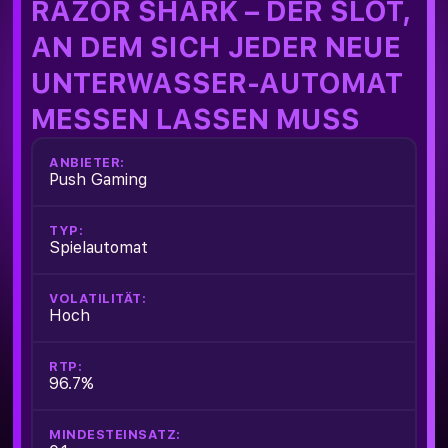
RAZOR SHARK – DER SLOT,
AN DEM SICH JEDER NEUE
UNTERWASSER-AUTOMAT
MESSEN LASSEN MUSS
ANBIETER:
Push Gaming
TYP:
Spielautomat
VOLATILITÄT:
Hoch
RTP:
96.7%
MINDESTEINSATZ: