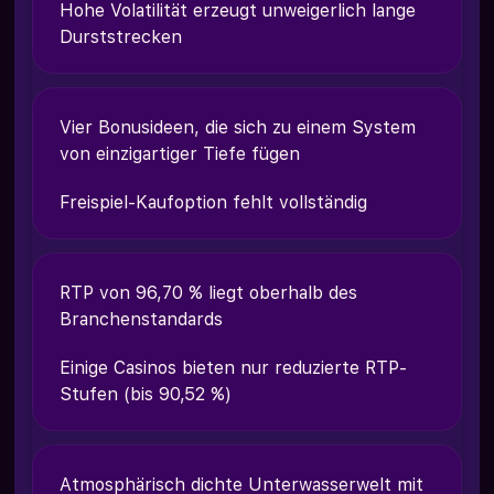
Hohe Volatilität erzeugt unweigerlich lange
Durststrecken
Vier Bonusideen, die sich zu einem System
von einzigartiger Tiefe fügen
Freispiel-Kaufoption fehlt vollständig
RTP von 96,70 % liegt oberhalb des
Branchenstandards
Einige Casinos bieten nur reduzierte RTP-
Stufen (bis 90,52 %)
Atmosphärisch dichte Unterwasserwelt mit