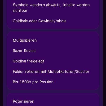
Symbole wandern abwärts, Inhalte werden
sichtbar
Goldhaie oder Gewinnsymbole
Multiplizieren
Razor Reveal
Goldhai freigelegt
Felder rotieren mit Multiplikatoren/Scatter
Bis 2.500x pro Position
Potenzieren