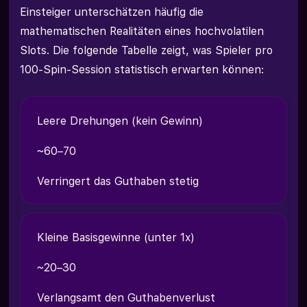
Einsteiger unterschätzen häufig die
mathematischen Realitäten eines hochvolatilen
Slots. Die folgende Tabelle zeigt, was Spieler pro
100-Spin-Session statistisch erwarten können:
Leere Drehungen (kein Gewinn)
~60–70
Verringert das Guthaben stetig
Kleine Basisgewinne (unter 1x)
~20–30
Verlangsamt den Guthabenverlust