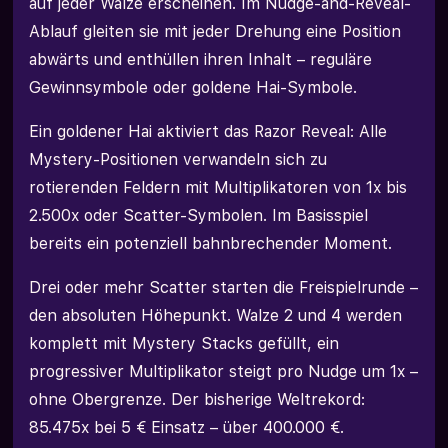
auf jeder Walze erscheinen. Im Nudge-and-Reveal-
Ablauf gleiten sie mit jeder Drehung eine Position
abwärts und enthüllen ihren Inhalt – reguläre
Gewinnsymbole oder goldene Hai-Symbole.
Ein goldener Hai aktiviert das Razor Reveal: Alle
Mystery-Positionen verwandeln sich zu
rotierenden Feldern mit Multiplikatoren von 1x bis
2.500x oder Scatter-Symbolen. Im Basisspiel
bereits ein potenziell bahnbrechender Moment.
Drei oder mehr Scatter starten die Freispielrunde –
den absoluten Höhepunkt. Walze 2 und 4 werden
komplett mit Mystery Stacks gefüllt, ein
progressiver Multiplikator steigt pro Nudge um 1x –
ohne Obergrenze. Der bisherige Weltrekord:
85.475x bei 5 € Einsatz – über 400.000 €.