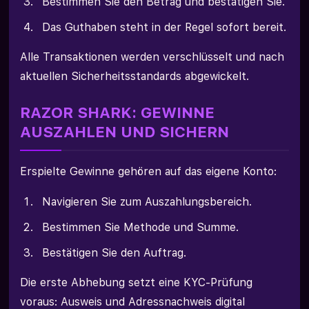
Bestimmen Sie den Betrag und bestätigen Sie.
Das Guthaben steht in der Regel sofort bereit.
Alle Transaktionen werden verschlüsselt und nach
aktuellen Sicherheitsstandards abgewickelt.
RAZOR SHARK: GEWINNE
AUSZAHLEN UND SICHERN
Erspielte Gewinne gehören auf das eigene Konto:
Navigieren Sie zum Auszahlungsbereich.
Bestimmen Sie Methode und Summe.
Bestätigen Sie den Auftrag.
Die erste Abhebung setzt eine KYC-Prüfung
voraus: Ausweis und Adressnachweis digital