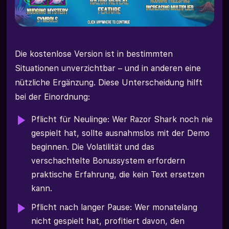
Die kostenlose Version ist in bestimmten
Situationen unverzichtbar – und in anderen eine
nützliche Ergänzung. Diese Unterscheidung hilft
bei der Einordnung:
Pflicht für Neulinge: Wer Razor Shark noch nie
gespielt hat, sollte ausnahmslos mit der Demo
beginnen. Die Volatilität und das
verschachtelte Bonussystem erfordern
praktische Erfahrung, die kein Text ersetzen
kann.
Pflicht nach langer Pause: Wer monatelang
nicht gespielt hat, profitiert davon, den